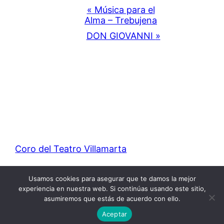
Navegación
«
Música para el
Alma – Trebujena
del
DON GIOVANNI
»
Evento
Coro del Teatro Villamarta
Funciona gracias a
WordPress
Usamos cookies para asegurar que te damos la mejor
experiencia en nuestra web. Si continúas usando este sitio,
asumiremos que estás de acuerdo con ello.
Aceptar