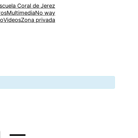
scuela Coral de Jerez
ros
Multimedia
No way
co
Videos
Zona privada
 –