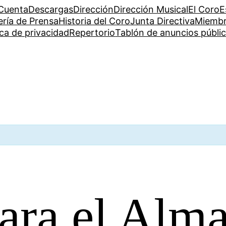
Cuenta
Descargas
Dirección
Dirección Musical
El Coro
E
ería de Prensa
Historia del Coro
Junta Directiva
Miemb
ica de privacidad
Repertorio
Tablón de anuncios públi
ara el Alma