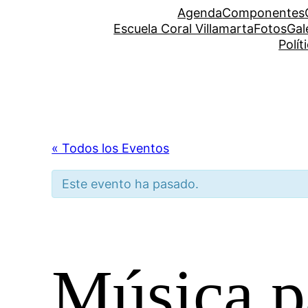
Agenda
Componentes
Escuela Coral Villamarta
Fotos
Gal
Polít
« Todos los Eventos
Este evento ha pasado.
Música p